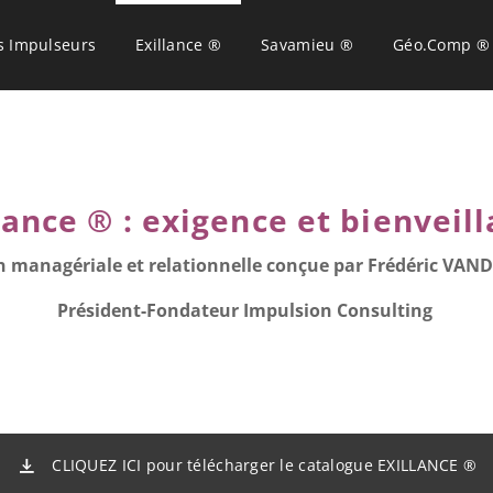
s Impulseurs
Exillance ®
Savamieu ®
Géo.Comp ®
lance ® : exigence et bienveil
n managériale et relationnelle conçue par Frédéric VA
Président-Fondateur Impulsion Consulting
CLIQUEZ ICI pour télécharger le catalogue EXILLANCE ®